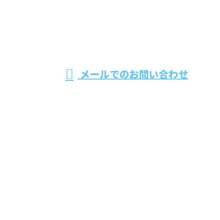
福岡県大牟田
市で外構工事
営業時間／8：00～17：00 ※営業電話お断り
メールでのお問い合わせ
など土木工事なら建設業者の株式会社日村建設へ
ホーム
業務案内
施工実績
採用情報
会社概要
ブログ
サイトマップ
お問い合わせ