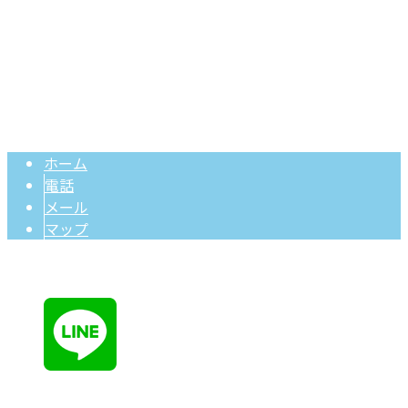
土木工事・造成工事なら福岡県大牟田市の株式会社日村建設
Copyright © 福岡県大牟田市で外構工事など土木工事なら建設業者の株式
会社日村建設へ. All rights reserved.
ホーム
電話
メール
マップ